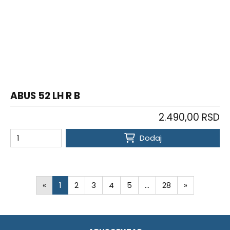
ABUS 52 LH R B
2.490,00 RSD
Dodaj
«
1
2
3
4
5
…
28
»