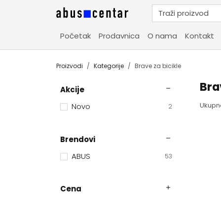
Početak
Prodavnica
O nama
Kontakt
Proizvodi
Kategorije
Brave za bicikle
Bra
Akcije
Ukupn
Novo
2
Brendovi
ABUS
53
Cena