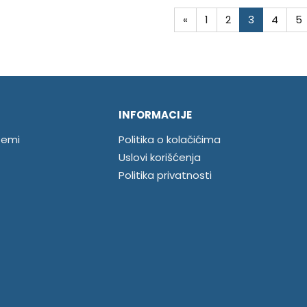
«
1
2
3
4
5
INFORMACIJE
temi
Politika o kolačićima
Uslovi korišćenja
Politika privatnosti