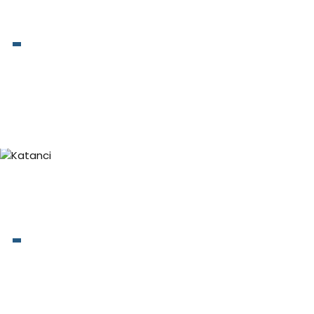
Brave za motore
Katanci