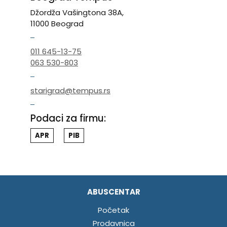
Džordža Vašingtona 38A,
11000 Beograd
011 645-13-75
063 530-803
starigrad@tempus.rs
Podaci za firmu:
APR
PIB
ABUSCENTAR
Početak
Prodavnica