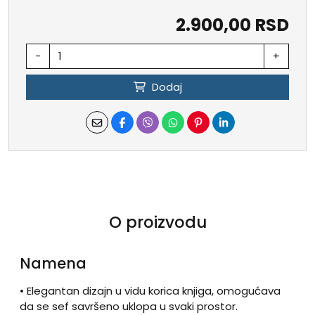
2.900,00 RSD
-
+
Dodaj
O proizvodu
Namena
• Elegantan dizajn u vidu korica knjiga, omogućava
da se sef savršeno uklopa u svaki prostor.