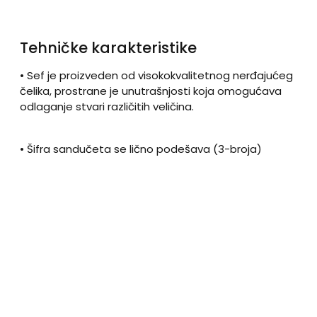
Tehničke karakteristike
• Sef je proizveden od visokokvalitetnog nerđajućeg
čelika, prostrane je unutrašnjosti koja omogućava
odlaganje stvari različitih veličina.
• Šifra sandučeta se lično podešava (3-broja)