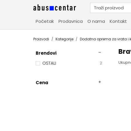
Početak
Prodavnica
O nama
Kontakt
Proizvodi
Kategorije
Dodatna oprema za vrata i 
Bra
Brendovi
Ukupn
OSTALI
2
Cena