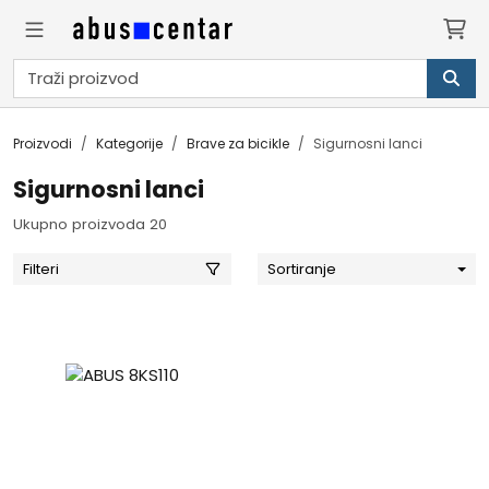
Proizvodi
Kategorije
Brave za bicikle
Sigurnosni lanci
Sigurnosni lanci
Ukupno proizvoda 20
Filteri
Sortiranje