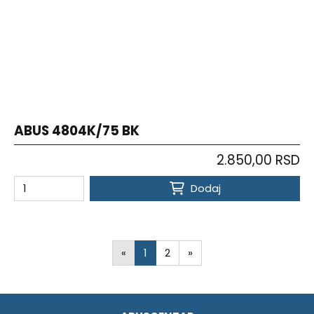
ABUS 4804K/75 BK
2.850,00 RSD
Dodaj
«
1
2
»