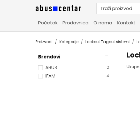
Početak
Prodavnica
O nama
Kontakt
Proizvodi
Kategorije
Lockout Tagout sistemi
L
Loc
Brendovi
Ukupn
ABUS
2
IFAM
4