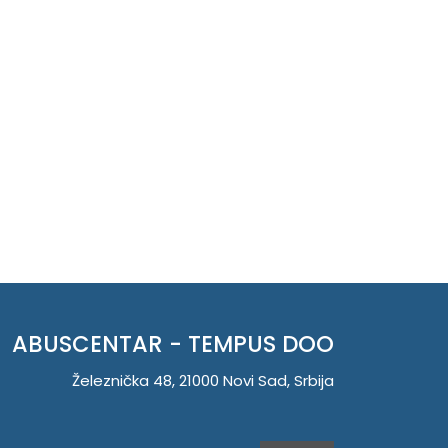
ABUSCENTAR - TEMPUS DOO
Železnička 48, 21000 Novi Sad, Srbija
Telefon
021 262-1006
PIB 104345469
Matični broj 20150718