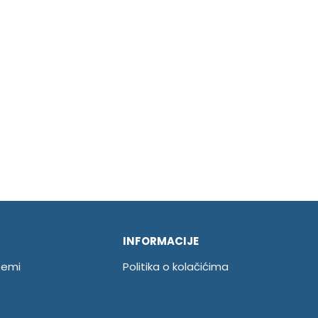
INFORMACIJE
temi
Politika o kolačićima
Uslovi korišćenja
Politika privatnosti