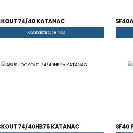
CKOUT 74/40 KATANAC
SF40
Kontaktirajte nas
CKOUT 74/40HB75 KATANAC
SF40