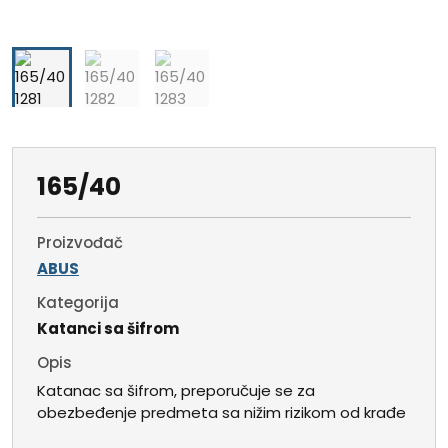
165/40
Proizvođač
ABUS
Kategorija
Katanci sa šifrom
Opis
Katanac sa šifrom, preporučuje se za
obezbeđenje predmeta sa nižim rizikom od krađe