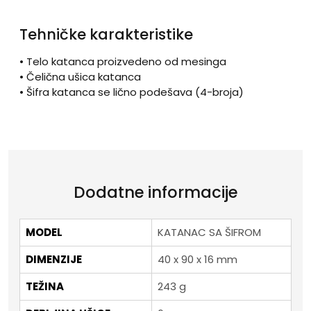
Tehničke karakteristike
• Telo katanca proizvedeno od mesinga
• Čelična ušica katanca
• Šifra katanca se lično podešava (4-broja)
Dodatne informacije
MODEL
KATANAC SA ŠIFROM
DIMENZIJE
40 x 90 x 16 mm
TEŽINA
243 g