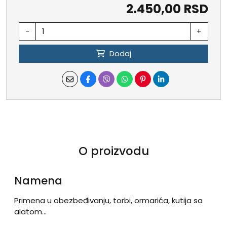
2.450,00 RSD
-
+
Dodaj
O proizvodu
Namena
Primena u obezbeđivanju, torbi, ormarića, kutija sa
alatom...