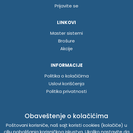
Prijavite se
LINKOVI
Master sistemi
Brošure
Akcije
INFORMACIJE
Politika o kolačićima
Uslovi korišćenja
Politika privatnosti
ABUSCENTAR - TEMPUS DOO
Obaveštenje o kolačićima
Železnička 48, 21000 Novi Sad, Srbija
Poštovani korisniče, naš sajt koristi cookies (kolačiće) u
Telefon
021 262-1006
cilju poboljšanja korisničkog iskustva. Ukoliko nastavite da