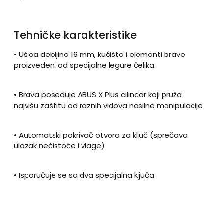
Tehničke karakteristike
• Ušica debljine 16 mm, kućište i elementi brave
proizvedeni od specijalne legure čelika.
• Brava poseduje ABUS X Plus cilindar koji pruža
najvišu zaštitu od raznih vidova nasilne manipulacije
• Automatski pokrivač otvora za ključ (sprečava
ulazak nečistoće i vlage)
• Isporučuje se sa dva specijalna ključa