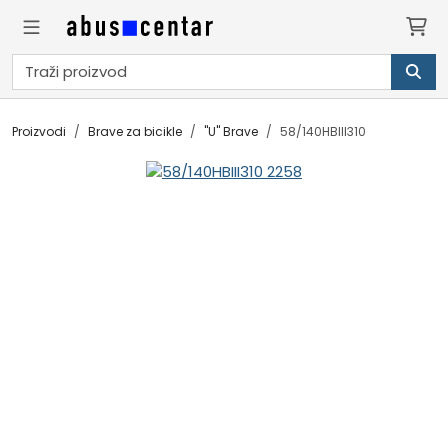
Proizvodi
Brave za bicikle
"U" Brave
58/140HBIII310