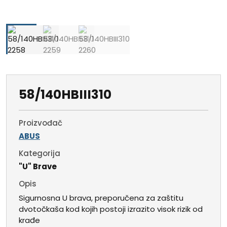
58/140HBIII310
Proizvođač
ABUS
Kategorija
"U" Brave
Opis
Sigurnosna U brava, preporučena za zaštitu
dvotočkaša kod kojih postoji izrazito visok rizik od
krađe