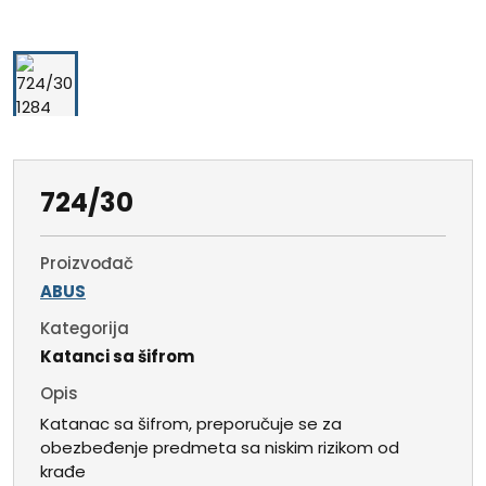
724/30
Proizvođač
ABUS
Kategorija
Katanci sa šifrom
Opis
Katanac sa šifrom, preporučuje se za
obezbeđenje predmeta sa niskim rizikom od
krađe