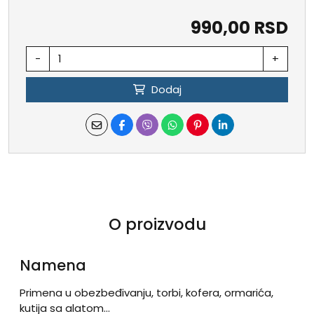
990,00 RSD
-
+
Dodaj
O proizvodu
Namena
Primena u obezbeđivanju, torbi, kofera, ormarića,
kutija sa alatom...