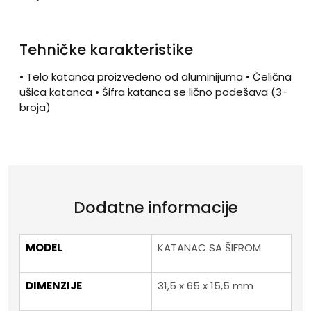
Tehničke karakteristike
• Telo katanca proizvedeno od aluminijuma • Čelična
ušica katanca • Šifra katanca se lično podešava (3-
broja)
Dodatne informacije
MODEL
KATANAC SA ŠIFROM
DIMENZIJE
31,5 x 65 x 15,5 mm