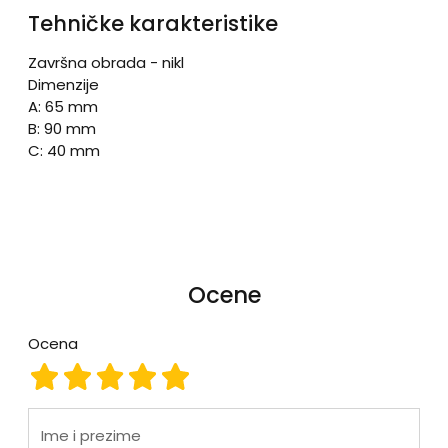
Tehničke karakteristike
Završna obrada - nikl
Dimenzije
A: 65 mm
B: 90 mm
C: 40 mm
Ocene
Ocena
Ocena 1
Ocena 2
Ocena 3
Ocena 4
Ocena 5
Ime i prezime