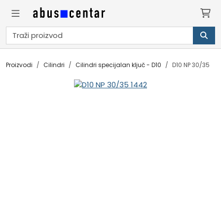
Proizvodi
Cilindri
Cilindri specijalan ključ - D10
D10 NP 30/35