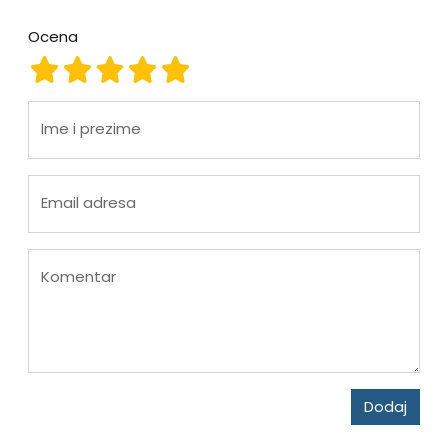
Ocena
Ocena 1
Ocena 2
Ocena 3
Ocena 4
Ocena 5
Ime i prezime
Email adresa
Komentar
Dodaj