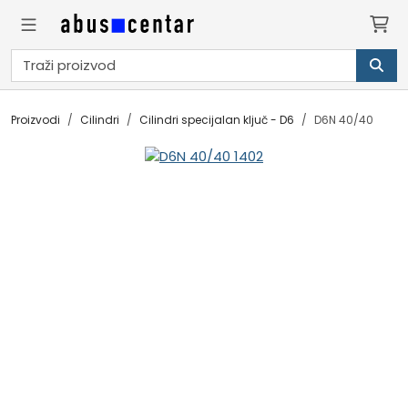
Proizvodi
Cilindri
Cilindri specijalan ključ - D6
D6N 40/40