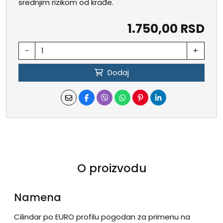
srednjim rizikom od krađe.
1.750,00 RSD
-
+
Dodaj
O proizvodu
Namena
Cilindar po EURO profilu pogodan za primenu na