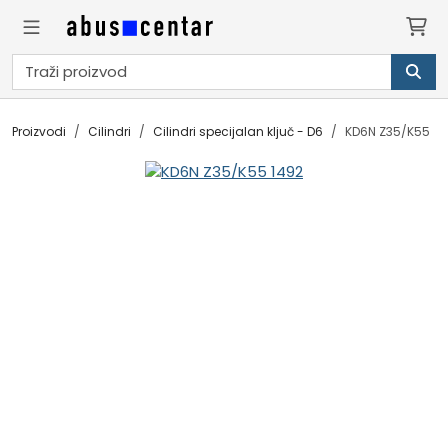
Proizvodi
Cilindri
Cilindri specijalan ključ - D6
KD6N Z35/K55