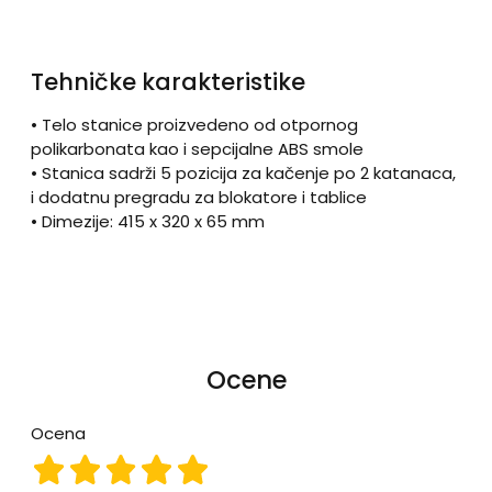
Tehničke karakteristike
• Telo stanice proizvedeno od otpornog
polikarbonata kao i sepcijalne ABS smole
• Stanica sadrži 5 pozicija za kačenje po 2 katanaca,
i dodatnu pregradu za blokatore i tablice
• Dimezije: 415 x 320 x 65 mm
Ocene
Ocena
Ocena 1
Ocena 2
Ocena 3
Ocena 4
Ocena 5