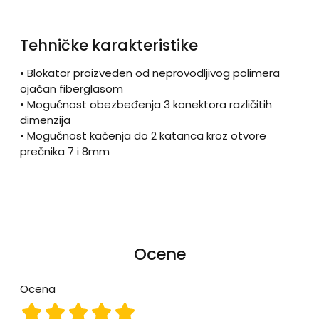
Tehničke karakteristike
• Blokator proizveden od neprovodljivog polimera
ojačan fiberglasom
• Mogućnost obezbeđenja 3 konektora različitih
dimenzija
• Mogućnost kačenja do 2 katanca kroz otvore
prečnika 7 i 8mm
Ocene
Ocena
Ocena 1
Ocena 2
Ocena 3
Ocena 4
Ocena 5