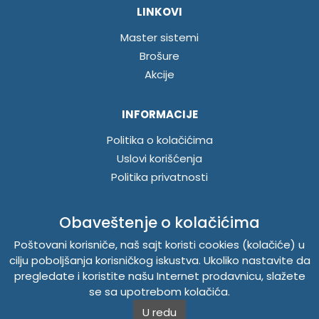
LINKOVI
Master sistemi
Brošure
Akcije
INFORMACIJE
Politika o kolačićima
Uslovi korišćenja
Politika privatnosti
Obaveštenje o kolačićima
ABUSCENTAR - TEMPUS DOO
Poštovani korisniče, naš sajt koristi cookies (kolačiće) u
Železnička 48, 21000 Novi Sad, Srbija
cilju poboljšanja korisničkog iskustva. Ukoliko nastavite da
Telefon
021 262-1006
pregledate i koristite našu Internet prodavnicu, slažete
PIB 104345469
se sa upotrebom kolačića.
Matični broj 20150718
U redu