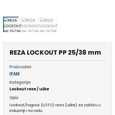
REZA LOCKOUT PP 25/38 mm
Proizvođač
IFAM
Kategorija
Lockout reze / uške
Opis
Lockout/tagout (LOTO) reza (uške) za zaštitu u
industriji i na radu