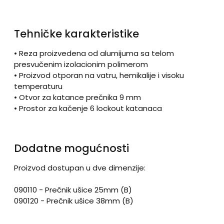
Tehničke karakteristike
• Reza proizvedena od alumijuma sa telom
presvučenim izolacionim polimerom
• Proizvod otporan na vatru, hemikalije i visoku
temperaturu
• Otvor za katance prečnika 9 mm
• Prostor za kačenje 6 lockout katanaca
Dodatne mogućnosti
Proizvod dostupan u dve dimenzije:
090110 - Prečnik ušice 25mm (B)
090120 - Prečnik ušice 38mm (B)