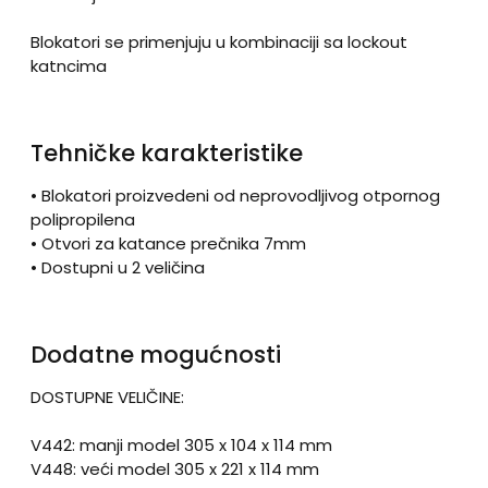
Blokatori se primenjuju u kombinaciji sa lockout
katncima
Tehničke karakteristike
• Blokatori proizvedeni od neprovodljivog otpornog
polipropilena
• Otvori za katance prečnika 7mm
• Dostupni u 2 veličina
Dodatne mogućnosti
DOSTUPNE VELIČINE:
V442: manji model 305 x 104 x 114 mm
V448: veći model 305 x 221 x 114 mm