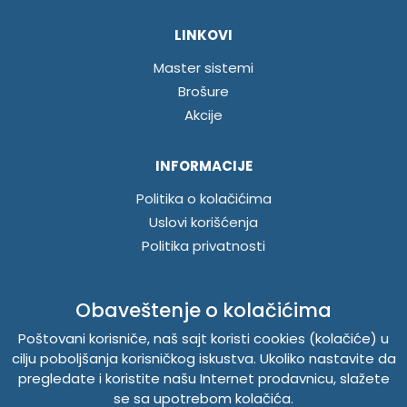
LINKOVI
Master sistemi
Brošure
Akcije
INFORMACIJE
Politika o kolačićima
Uslovi korišćenja
Politika privatnosti
ABUSCENTAR - TEMPUS DOO
Obaveštenje o kolačićima
Poštovani korisniče, naš sajt koristi cookies (kolačiće) u
Železnička 48, 21000 Novi Sad, Srbija
cilju poboljšanja korisničkog iskustva. Ukoliko nastavite da
Telefon
021 262-1006
pregledate i koristite našu Internet prodavnicu, slažete
PIB 104345469
se sa upotrebom kolačića.
Matični broj 20150718