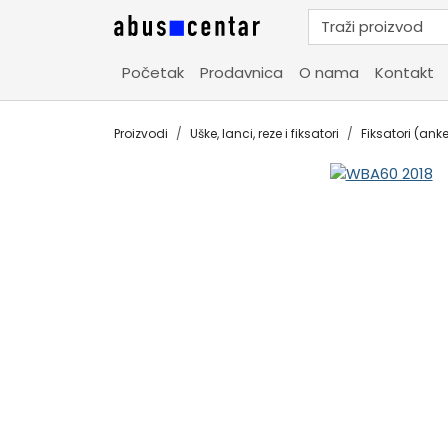
Početak
Prodavnica
O nama
Kontakt
Proizvodi
Uške, lanci, reze i fiksatori
Fiksatori (anke