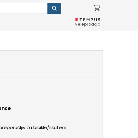
Veleprodaja
lance
preporučljiv za bicikle/skutere