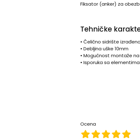
Fiksator (anker) za obezbe
Tehničke karakte
• Čelično sidrište izrađen
• Debljina uške 10mm
• Mogućnost montaže na p
• Isporuka sa elementima 
Ocena
Ocena 1
Ocena 2
Ocena 3
Ocena
Oce