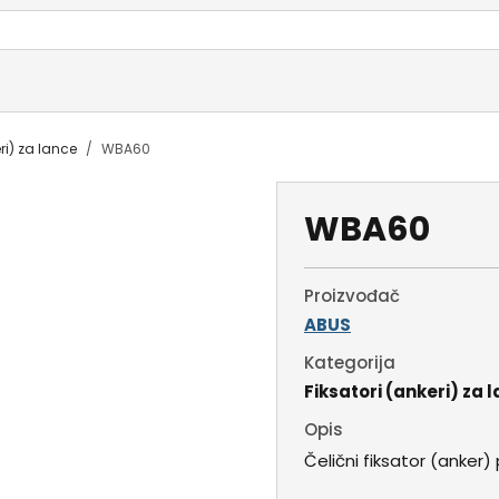
ri) za lance
WBA60
WBA60
Proizvođač
ABUS
Kategorija
Fiksatori (ankeri) za 
Opis
Čelični fiksator (anker) 