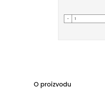
-
O proizvodu