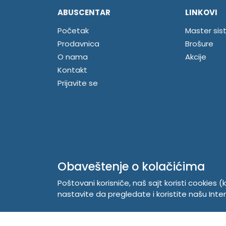
ABUSCENTAR
LINKOVI
Početak
Master sis
Prodavnica
Brošure
O nama
Akcije
Kontakt
Prijavite se
Obaveštenje o kolačićima
Poštovani korisniče, naš sajt koristi cookies (k
nastavite da pregledate i koristite našu Int