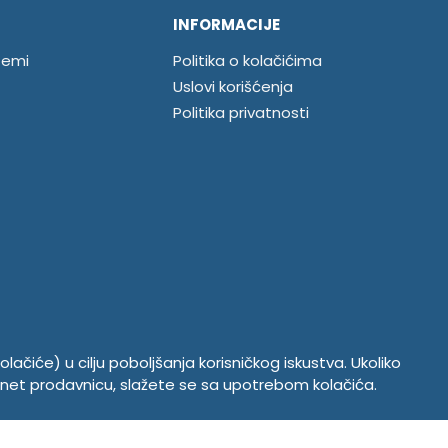
INFORMACIJE
temi
Politika o kolačićima
Uslovi korišćenja
Politika privatnosti
olačiće) u cilju poboljšanja korisničkog iskustva. Ukoliko
ernet prodavnicu, slažete se sa upotrebom kolačića.
Copyright © 2026. Abuscentar. Sva prava zadržana.
Powered by
CS Shop