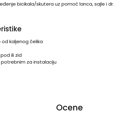
đenje bicikala/skutera uz pomoć lanca, sajle i dr.
ristike
o od kaljenog čelika
od ili zid
potrebnim za instalaciju
Ocene
 4
na 5