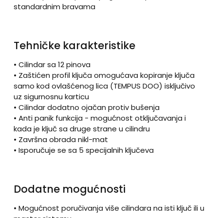
standardnim bravama
Tehničke karakteristike
• Cilindar sa 12 pinova
• Zaštićen profil ključa omogućava kopiranje ključa
samo kod ovlašćenog lica (TEMPUS DOO) isključivo
uz sigurnosnu karticu
• Cilindar dodatno ojačan protiv bušenja
• Anti panik funkcija - mogućnost otključavanja i
kada je ključ sa druge strane u cilindru
• Završna obrada nikl-mat
• Isporučuje se sa 5 specijalnih ključeva
Dodatne mogućnosti
• Mogućnost poručivanja više cilindara na isti ključ ili u