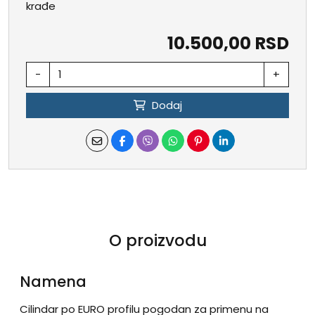
krađe
10.500,00 RSD
-
+
Dodaj
O proizvodu
Namena
Cilindar po EURO profilu pogodan za primenu na