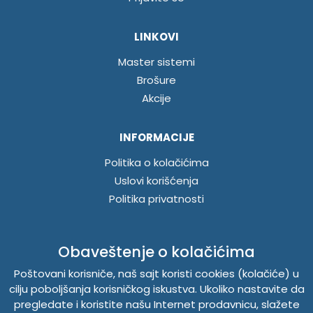
LINKOVI
Master sistemi
Brošure
Akcije
INFORMACIJE
Politika o kolačićima
Uslovi korišćenja
Politika privatnosti
ABUSCENTAR - TEMPUS DOO
Obaveštenje o kolačićima
Železnička 48, 21000 Novi Sad, Srbija
Poštovani korisniče, naš sajt koristi cookies (kolačiće) u
Telefon
021 262-1006
cilju poboljšanja korisničkog iskustva. Ukoliko nastavite da
PIB 104345469
pregledate i koristite našu Internet prodavnicu, slažete