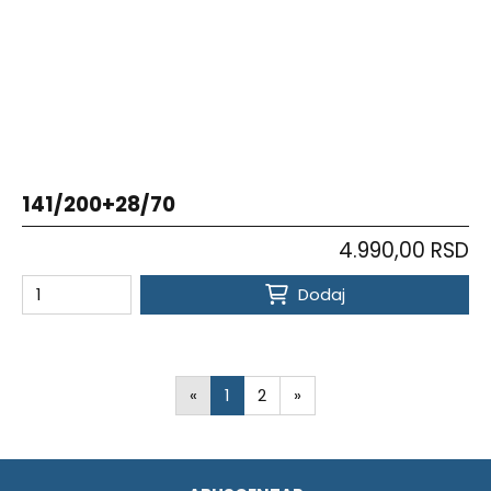
141/200+28/70
4.990,00 RSD
Dodaj
«
1
2
»