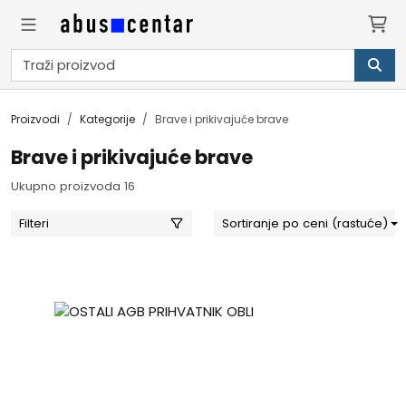
Proizvodi
Kategorije
Brave i prikivajuće brave
Brave i prikivajuće brave
Ukupno proizvoda 16
Filteri
Sortiranje po ceni (rastuće)