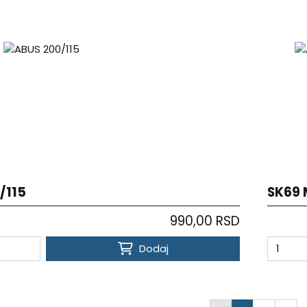
/115
SK69 
990,00 RSD
Dodaj