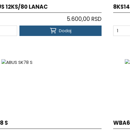
S 12KS/80 LANAC
8KS14
5.600,00 RSD
Dodaj
8 S
WBA6