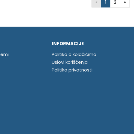
«
1
2
»
INFORMACIJE
temi
Politika o kolačićima
Uslovi korišćenja
Politika privatnosti