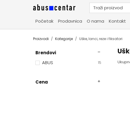
Početak
Prodavnica
O nama
Kontakt
Proizvodi
Kategorije
Uške, lanci, reze i fiksatori
Uške
Brendovi
Ukupn
ABUS
15
Cena